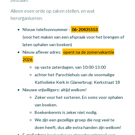
Alleen even orde op zaken stellen, en wat
herorganiseren:
NIeuw telefoonnummer :
06-20435553
(voor het maken van een afspraak voor het brengen of
laten ophalen van boeken)
Nieuw aflever adres:
opent na de zomervakantie
2026
op vaste zaterdagen, van 10:00-13:00
achter het Parochiehuis van de voormalige
Katholieke Kerk in Glanerbrug: Kerkstraat 18
Nieuwe vrijwilligers: altijd welkom!
Zeker voor het sorteren. En soms voor ophalen
van boeken.
Boekenkennis is zeker niet nodig.
We zijn een gezellige groep die nog veel te
doen heeft, dus alle extra handen zijn welkom!
E-mail adres:
boekenbeurs.glanerbrug@gmail.com