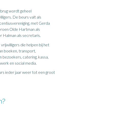
brug wordt geheel
lligers. De beurs valt als
centiusvereniging, met Gerda
Jeroen Olde Hartman als
 Halman als secretaris.
vrijwilligers die helpen bij het
an boeken, transport,
 bezoekers, catering, kassa,
werk en social media.
 ieder jaar weer tot een groot
n?