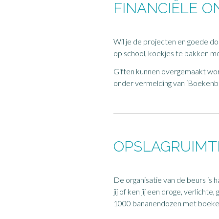
FINANCIËLE 
Wil je de projecten en goede d
op school, koekjes te bakken me
Giften kunnen overgemaakt wo
onder vermelding van ‘Boekenbe
OPSLAGRUIMT
De organisatie van de beurs is
jij of ken jij een droge, verlic
1000 bananendozen met boeken v