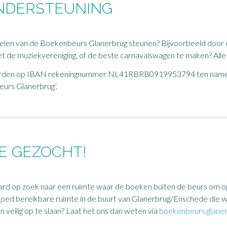
ONDERSTEUNING
oelen van de Boekenbeurs Glanerbrug steunen? Bijvoorbeeld door 
t de muziekvereniging, of de beste carnavalswagen te maken? Alle
rden op IBAN rekeningnummer NL41RBRB0919953794 ten name va
urs Glanerbrug’.
E GEZOCHT!
 hard op zoek naar een ruimte waar de boeken buiten de beurs om
hte, goed bereikbare ruimte in de buurt van Glanerbrug/Enschede di
eilig op te slaan? Laat het ons dan weten via
boekenbeurs.glane