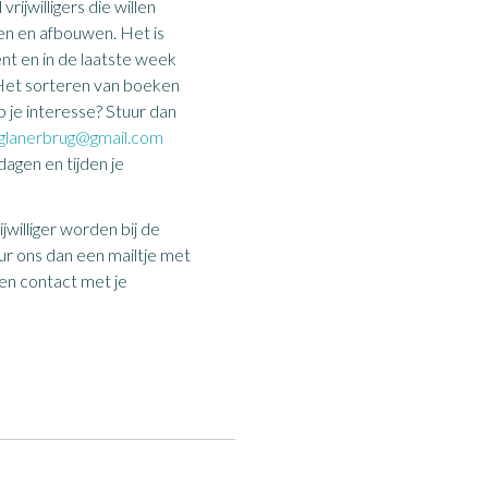
rijwilligers die willen
n en afbouwen. Het is
bent en in de laatste week
 Het sorteren van boeken
b je interesse? Stuur dan
glanerbrug@gmail.com
dagen en tijden je
jwilliger worden bij de
r ons dan een mailtje met
llen contact met je