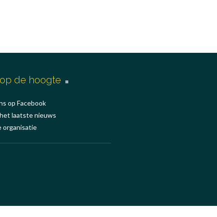
f op de hoogte
ns op Facebook
 het laatste nieuws
e organisatie