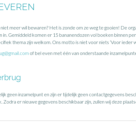
EVEREN
je niet meer wil bewaren? Het is zonde om ze weg te gooien! De or
en in. Gemiddeld komen er 15 bananendozen vol boeken binnen pe
cifiek thema zijn welkom. Ons motto is niet voor niets ‘Voor ieder wa
rug@gmail.com
of bel even met één van onderstaande inzamelpunt
erbrug
elijk geen inzamelpunt en zijn er tijdelijk geen contactgegevens bes
Zodra er nieuwe gegevens beschikbaar zijn, zullen wij deze plaats