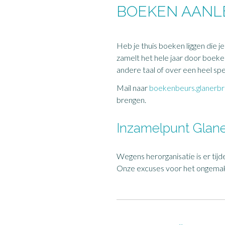
BOEKEN AANL
Heb je thuis boeken liggen die 
zamelt het hele jaar door boek
andere taal of over een heel spe
Mail naar
boekenbeurs.glanerb
brengen.
Inzamelpunt Glan
Wegens herorganisatie is er tijd
Onze excuses voor het ongemak. 