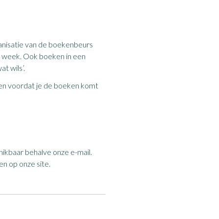
ganisatie van de boekenbeurs
r week. Ook boeken in een
t wils’.
en voordat je de boeken komt
chikbaar behalve onze e-mail.
en op onze site.