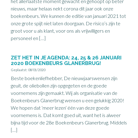
het allerlaatste moment gewacht en gehoopt op beter
nieuws, maar helaas nekt corona dit jaar ook onze
boekenbeurs. We kunnen de editie van januari 2021 tot
onze grote spijt niet laten doorgaan. De risico’s zijn te
groot voor u als klant, voor ons als vrijwilligers en
personeel en […]
ZET HET IN JE AGENDA: 24, 25 & 26 JANUARI
2020 BOEKENBEURS GLANERBRUG!
Geplaatst: 08/01/2020
Beste boekenliefhebber, De nieuwjaarswensen zijn
geuit, de oliebollen zijn opgegeten en de goede
voornemens zijn gemaakt. Wij als organisatie van de
Boekenbeurs Glanerbrug wensen u een gelukkig 2020!
We hopen dat ‘meer lezen‘ één van deze goede
voornemens is. Dat komt goed uit, want het is alweer
bijna tijd voor de 28e Boekenbeurs Glanerbrug. Middels
[…]