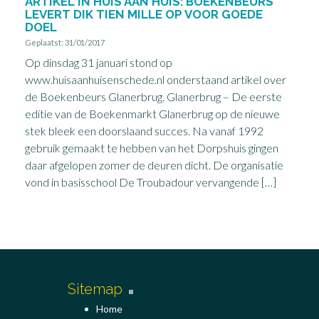
ARTIKEL IN HUIS AAN HUIS: BOEKENBEURS
LEVERT DIK TIEN MILLE OP VOOR GOEDE
DOEL
Geplaatst: 31/01/2017
Op dinsdag 31 januari stond op
www.huisaanhuisenschede.nl onderstaand artikel over
de Boekenbeurs Glanerbrug. Glanerbrug – De eerste
editie van de Boekenmarkt Glanerbrug op de nieuwe
stek bleek een doorslaand succes. Na vanaf 1992
gebruik gemaakt te hebben van het Dorpshuis gingen
daar afgelopen zomer de deuren dicht. De organisatie
vond in basisschool De Troubadour vervangende […]
Sitemap
Home